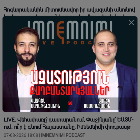
Հոգևորականին միտումնավոր իր ավազանի անունով
կոչելը բացահայտ անհարգալից վերաբերմունք է.
Տեր Եսայի
07-08-2026 18:26 |
Լուրեր
Երբ վարչապետ ես, չի նշանակում, որ ինչ ուզես,
կարաս անես, Վեհափառին հեռացնելու
ընթացակարգ չկա
07-08-2026 18:13 |
Տեսանյութեր
Կաթողիկոսն օրհնում է հաջակցություն իրեն ու
Եկեղեցուն եկած բազմաթիվ քաղաքացիներին
07-08-2026 18:09 |
Տեսանյութեր
LIVE. Վեհափառը՝ դատարանում, Փաշինյանը՝ ԵԱՏՄ-
ում․ ու՞ր է գնում Հայաստանը. Իմնեմնիմի փոդքասթ
07-08-2026 18:08 |
IMNEMNIMI PODCAST