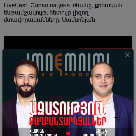
LiveCast. Слово пацана. ռևանշ, քրեական
ենթամշակույթ, հետույք լիզող
մտավորականները. Սամսոնյան