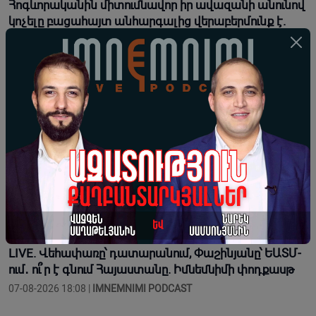
Հոգևորականին միտումնավոր իր ավազանի անունով
կոչելը բացահայտ անհարգալից վերաբերմունք է.
Տեր Եսայի
07-08-2026 18:26 |
Լուրեր
Երբ վարչապետ ես, չի նշանակում, որ ինչ ուզես,
կարաս անես, Վեհափառին հեռացնելու
ընթացակարգ չկա
07-08-2026 18:13 |
Տեսանյութեր
Կաթողիկոսն օրհնում է հաջակցություն իրեն ու
Եկեղեցուն եկած բազմաթիվ քաղաքացիներին
07-08-2026 18:09 |
Տեսանյութեր
LIVE. Վեհափառը՝ դատարանում, Փաշինյանը՝ ԵԱՏՄ-
ում․ ու՞ր է գնում Հայաստանը. Իմնեմնիմի փոդքասթ
07-08-2026 18:08 |
IMNEMNIMI PODCAST