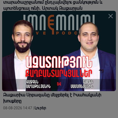
տարածաշրջանում ընդլայնվելու ցանկություն և
պոտենցուալ ունի․ Արտակ Զաքարյան
08-08-2026 19:34 |
Կարծիք
ԱՄՆ-ի թիրախում Չինաստանի տնտեսությունն է․
ինչու՞ Չինաստանը թույլ չի տա, որ Իրանի պարտվի
08-08-2026 18:00 |
Տեսանյութեր
Նորագույն զինատեսակներն են որոշում
ժամանակակից պետությունների հաղթելը կամ
պարտվելը
08-08-2026 16:55 |
Տեսանյութեր
«Պիտի պահենք ու պահպանենք Էջմիածինը»․
Զաքարիա Սրբազանը մեջբերել է Իսահակյանի
խոսքերը
08-08-2026 14:47 |
Լուրեր