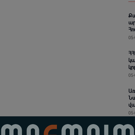
Քա
ար
Հո
05-
ՀՀ
կա
կր
05-
Առ
Նա
վա
05-
Նշ