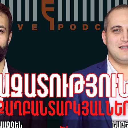
է.
Չա
05-
 Փաշինյանի ծնունդին
Ձե
ես եմ» #antifake_am
այ
հա
05-
Տի
մե
05-
Պե
ան
Ալ
05-