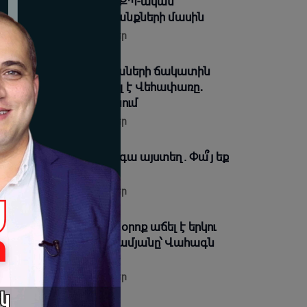
 Արամ Վարդևանյանը՝ ՔՊ-ական
խոյանի ու նրա սադրանքների մասին
08-2026 17:42 |
Տեսանյութեր
զանից շատերի երեխաների ճակատին
ն մյուռոնն է, որն օրհնել է Վեհափառը․
սկանու՞մ եք ինչ եք անում
08-2026 17:37 |
Տեսանյութեր
կին դատախազը թող գա այստեղ. Փա՞յ եք
ջը. Դավիթ Ղազինյան
08-2026 16:45 |
Տեսանյութեր
տական պարտքը ձեր օրոք աճել է երկու
գամ. Տիգրան Աբրահամյանը՝ Վահագն
եքսանյանին
08-2026 16:34 |
Տեսանյութեր