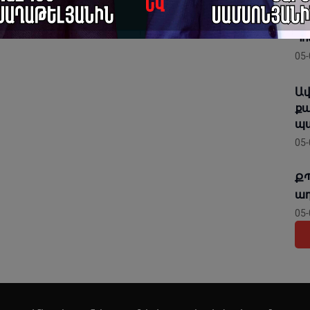
Շն
մա
Հո
05-
Ավ
քա
պա
05-
ՔՊ
ադ
05-