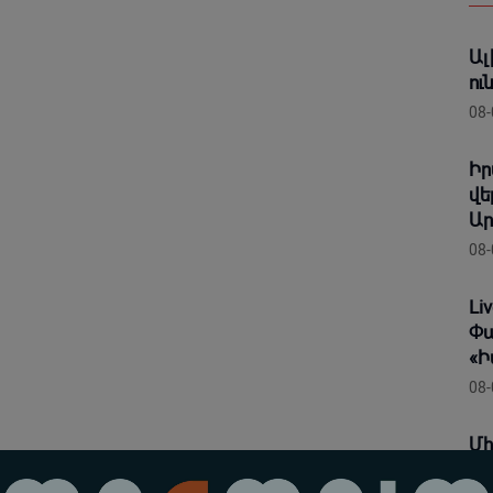
Ալ
ու
08-
Իր
վե
Ար
08-
Li
Փա
«Ի
08-
Մի
հա