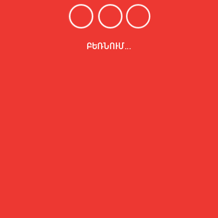
05-
Տի
մե
ԲԵՌՆՈՒՄ...
05-
Պե
ան
Ալ
05-
Շն
մա
Հո
05-
Ավ
քա