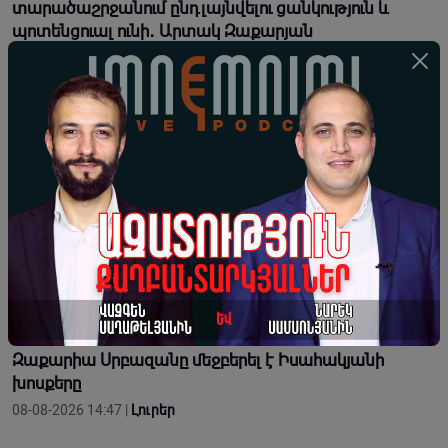
տարածաշրջանում ընդլայնվելու ցանկություն և
պոտենցուալ ունի․ Արտակ Զաքարյան
08-08-2026 19:34 |
Կարծիք
ԱՄՆ-ի թիրախում Չինաստանի տնտեսությունն է․
ինչու՞ Չինաստանը թույլ չի տա, որ Իրանի պարտվի
08-08-2026 18:00 |
Տեսանյութեր
Նորագույն զինատեսակներն են որոշում
ժամանակակից պետությունների հաղթելը կամ
պարտվելը
08-08-2026 16:55 |
Տեսանյութեր
«Պիտի պահենք ու պահպանենք Էջմիածինը»․
Զաքարիա Սրբազանը մեջբերել է Իսահակյանի
խոսքերը
08-08-2026 14:47 |
Լուրեր