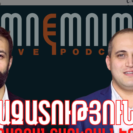
է.
ն
Չա
05-
fake.am»-ի գրասենյակում (հասցե՝ Բաղրամյան 1, 3-րդ
ենա հրատապ ասուլիս՝ Նարեկ Սամսոնյանի առողջական
Ձե
այ
հա
ան և Աստղիկ Մաթևոսյան
05-
բայան
Տի
սը
մե
05-
Պե
ան
Ալ
05-