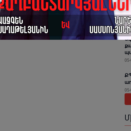
Շն
մա
Հո
05-
Ավ
քա
պա
05-
ՔՊ
ադ
05-
Մ