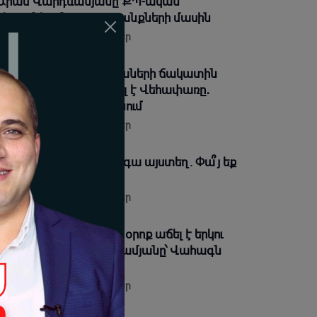
 Արամ Վարդևանյանը՝ ՔՊ-ական
խոյանի ու նրա սադրանքների մասին
08-2026 17:42 |
Տեսանյութեր
զանից շատերի երեխաների ճակատին
ն մյուռոնն է, որն օրհնել է Վեհափառը․
սկանու՞մ եք ինչ եք անում
08-2026 17:37 |
Տեսանյութեր
կին դատախազը թող գա այստեղ. Փա՞յ եք
ջը. Դավիթ Ղազինյան
08-2026 16:45 |
Տեսանյութեր
տական պարտքը ձեր օրոք աճել է երկու
գամ. Տիգրան Աբրահամյանը՝ Վահագն
եքսանյանին
08-2026 16:34 |
Տեսանյութեր