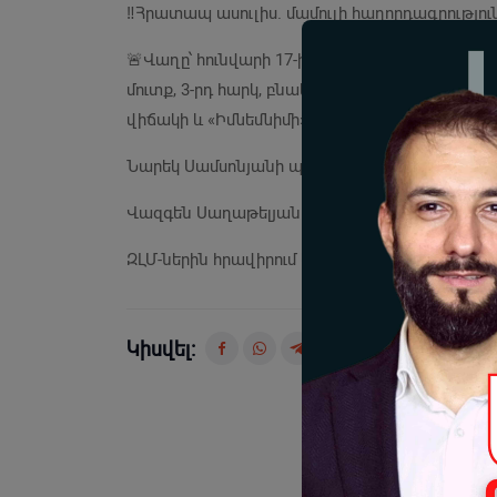
‼️Հրատապ ասուլիս. մամուլի հաղորդագրությու
🚨Վաղը՝ հունվարի 17-ին, ժամը 14:00-ին, «Anti
մուտք, 3-րդ հարկ, բնակարան 27) տեղի կուն
վիճակի և «Իմնեմնիմի»-ի գործի վերաբեյալ։
Նարեկ Սամսոնյանի պաշտպան Ռուբեն Մելիքյ
Վազգեն Սաղաթելյանի պաշտպան Արսեն Բա
ԶԼՄ-ներին հրավիրում ենք լուսաբանելու ասուլի
Կիսվել: