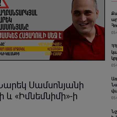
Քա
ար
Հո
05-
ՀՀ
կա
կր
05-
Առ
Նարեկ Սամսոնյանի
Նա
վա
 և «Իմնեմնիմի»-ի
05-
Նշ