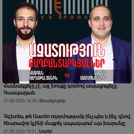
Փեզեշքիան․ «Իրանը չի ձգտում պատերազմի,
սակայն չի թույլ տա իրեն ահաբեկել»
07-08-2026 23:58 |
Լուրեր
Սեուտայի միգրացիոն ճգնաժամից հետո Իսպանիան
Իտալիային 2 օր է տվել՝ սահմանային
վերահսկողությունը վերացնելու համար
07-08-2026 19:04 |
Լուրեր
Այստեղ գտնվելու նպատակը դատարկ բանավեճերի
մասնակցելը չէ, այլ խոսքը գործով ապացուցելը.
Գասպարյան
07-08-2026 18:35 |
Տեսանյութեր
Չգիտես, թե Աստծո ողորմությամբ ինչպես և ինչ գնով
հնարավոր կլինի մաքրել ապագայում այս խարանը
07-08-2026 18:31 |
Լուրեր