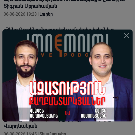
Տիգրան Աբրահամյան
06-08-2026 19:28 |
Լուրեր
«Հենց Ռուբինյանը ոտքերն ամպերից իջեցնի ու
բախվի ռեալ պոլիտիկին, պարզ կդառնա՝ նա
սկզբունքների՞ մարդ է, թե՞ պարզապես լավ
դերասան». Արմեն Հովասափյան
06-08-2026 18:29 |
Վերլուծություն
Արդարությունը հաստատվում է այն պահին, երբ անձը
ենթարկվում է սկզբունքին, իշխանությունը՝ օրենքին.
Իսահակ Սրբազան
06-08-2026 18:27 |
Լուրեր
«Պադավատը» մարդու կյանքում բան չի փոխում, բան
չի տալիս, պետական միջոց ինչի՞ ծառայեցվի.
Վարդևանյան
06-08-2026 16:45 |
Տեսանյութեր