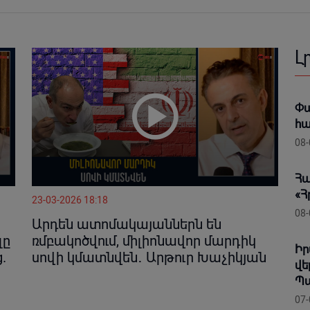
Լ
Փա
հա
08-
Հա
«
23-03-2026 18:18
08-
Արդեն ատոմակայաններն են
լը
ռմբակոծվում, միլիոնավոր մարդիկ
Իր
.
սովի կմատնվեն․ Արթուր Խաչիկյան
վե
Պա
07-