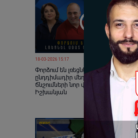
18-03-2026 15:17
Փորձում են լռեցնել ազատ խոսքը,
ընդդիմադիր մեդիաների նկատմա
ճնշումների նոր փուլ է սկսվել․
Իշխանյան