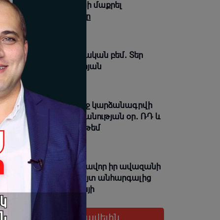
չ գնով հնարավոր կլինի մաքրել
ագայում այս խարանը
08-2026 18:31 |
Լուրեր
տարա՞ն, թե՞ քաղաքական բեմ․ Տեր
ւշե քահանա Ենգիբարյան
08-2026 18:30 |
Լուրեր
ս օրը պատմության մեջ կարձանագրվի
պես ամոթի ու դավաճանության օր․ ՌԴ և
ր Նախիջևանի հայոց թեմ
08-2026 18:28 |
Լուրեր
գևորականին միտումնավոր իր ավազանի
ունով կոչելը բացահայտ անհարգալից
րաբերմունք է. Տեր Եսայի
08-2026 18:26 |
Լուրեր
Ցուցադրել ավելին