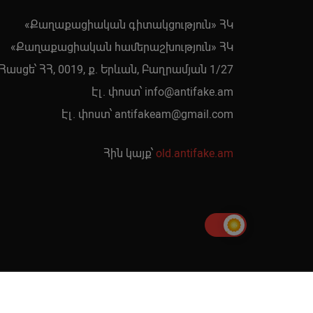
«Քաղաքացիական գիտակցություն» ՀԿ
«Քաղաքացիական համերաշխություն» ՀԿ
Հասցե՝ ՀՀ, 0019, ք. Երևան, Բաղրամյան 1/27
Էլ. փոստ՝
info@antifake.am
Էլ. փոստ՝
antifakeam@gmail.com
Հին կայք՝
old.antifake.am
րաստել է
Գոռ Գևորգյանը