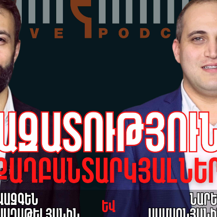
ին
ապ
07-
Դա
Մո
07-
04-03-2026 15:28
Այ
Երրորդ համաշխարհային
որ
մբ
պատերազմ կլինի՞, 18 երկիր
Նո
ներգրավված են Իրանի դեմ
07-
պատերազմում․ Արթուր Խաչիկյան
Հո
ան
վե
07-