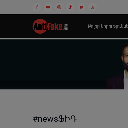
Բոլոր նորությունն
#newsՖԻԴ