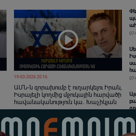
Փե
պա
ահ
07-
Սե
Իս
սա
հ
19-03-2026 20:16
07-
ԱՄՆ-ն զորախումբ է ուղարկելու Իրան,
ի
Իսրայելի կողմից մջուկային հարվածի
Այ
բա
հավանականություն կա․ Խաչիկյան
գո
07-
Չգ